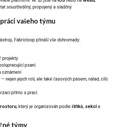
vané platformě. Ať už jste na 
iOS
 nebo na 
Webu
, 
t soustředěný, propojený a sladěný.
 práci vašeho týmu
troji, Fabricloop přináší vše dohromady:
č projekty
polupracující psaní
 a oznámení
 — nejen jejich rolí, ale také časových pásem, nálad, cílů 
rzací přímo s prací
prostoru
, který je organizován podle 
štítků
, 
sekcí
 a 
čné týmy