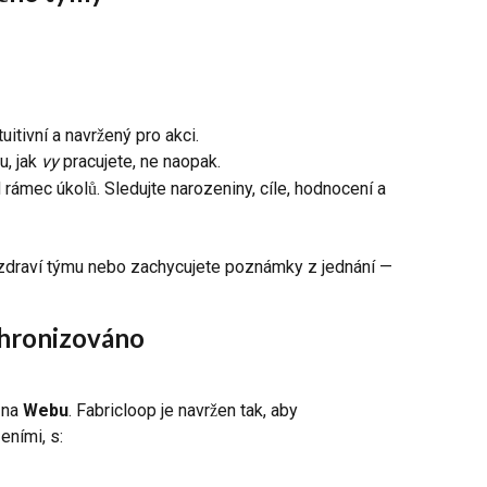
tuitivní a navržený pro akci.
, jak 
vy
 pracujete, ne naopak.
 rámec úkolů. Sledujte narozeniny, cíle, hodnocení a 
te zdraví týmu nebo zachycujete poznámky z jednání — 
chronizováno
 na 
Webu
. Fabricloop je navržen tak, aby 
eními, s: