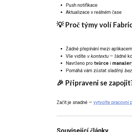
Push notifikace
Aktualizace v reálném čase
💡 Proč týmy volí Fabri
Žádné přepínání mezi aplikacemi
Vše vidíte 
v kontextu
 — žádné ko
Navrženo pro 
tvůrce
 i 
manažer
Pomáhá vám zůstat sladěný 
bez
🎉 Připraveni se zapojit
Začít je snadné — 
vytvořte pracovní 
Související články