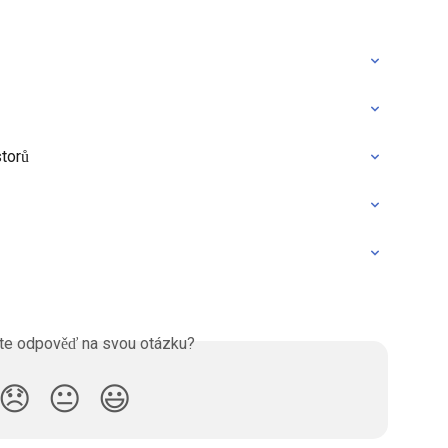
storů
ste odpověď na svou otázku?
😞
😐
😃