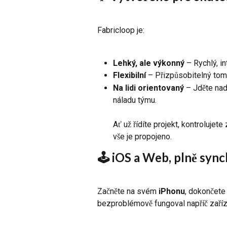
Fabricloop je:
Lehký, ale výkonný
 – Rychlý, in
Flexibilní
 – Přizpůsobitelný tomu
Na lidi orientovaný
 – Jděte nad
náladu týmu.
Ať už řídíte projekt, kontroluje
vše je propojeno.
🕹 iOS a Web, plně syn
Začněte na svém 
iPhonu
, dokončete
bezproblémově fungoval napříč zaříz