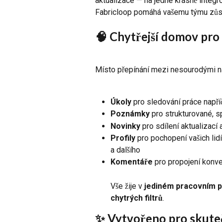
aktualizace — na jedné krásně integro
Fabricloop pomáhá vašemu týmu zůsta
🧠 Chytřejší domov pro
Místo přepínání mezi nesourodými nás
Úkoly
 pro sledování práce napří
Poznámky
 pro strukturované, s
Novinky
 pro sdílení aktualizací
Profily
 pro pochopení vašich lidí
a dalšího
Komentáře
 pro propojení konve
Vše žije v 
jediném pracovním 
chytrých filtrů
.
✨ Vytvořeno pro skute