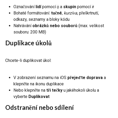
Označování 
lidí
 pomocí 
 a 
skupin
 pomocí 
@
#
Bohaté formátování: 
tučné
, 
kurzíva
, přeškrtnutí, 
odkazy, seznamy a bloky kódu
Nahrávání 
obrázků nebo souborů
 (max. velikost 
souboru: 200 MB)
Duplikace úkolů
Chcete-li duplikovat úkol:
V zobrazení seznamu na iOS 
přejeďte doprava
 a 
klepněte na ikonu duplikace
Nebo klepněte na 
tři tečky
 u jakéhokoli úkolu a 
vyberte 
Duplikovat
Odstranění nebo sdílení