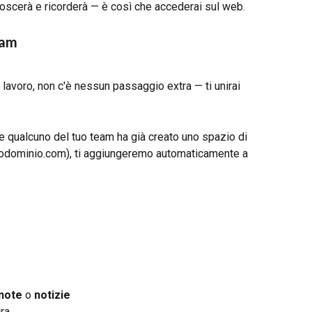
noscerà e ricorderà — è così che accederai sul web.
eam
 lavoro, non c'è nessun passaggio extra — ti unirai 
 e qualcuno del tuo team ha già creato uno spazio di 
uodominio.com), ti aggiungeremo automaticamente a 
note
 o 
notizie
dra