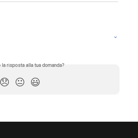
o la risposta alla tua domanda?
😞
😐
😃