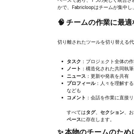
ペースであり、1つの美しく統合さ
かで、Fabricloopはチームが
🧠 チームの作業に最
切り離されたツールを切り替える代わり
タスク
：プロジェクト全体の作
ノート
：構造化された共同執筆
ニュース
：更新や発表を共有
プロフィール
：人々を理解する
なども
コメント
：会話を作業に直接リ
すべては
タグ
、
セクション
、お
ペース
に存在します。
✨ 本物のチームのため