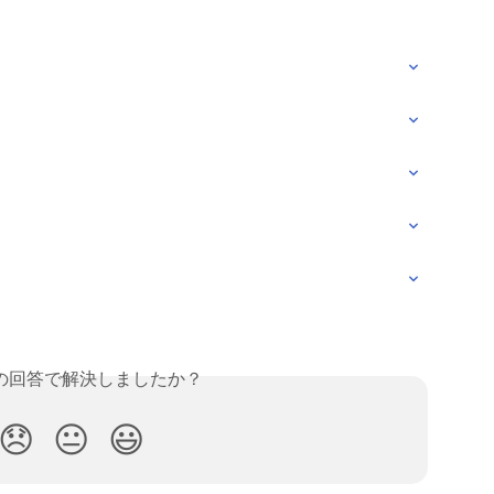
の回答で解決しましたか？
😞
😐
😃