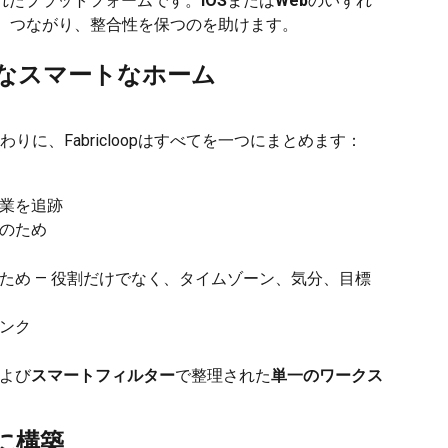
れたプラットフォームです。
iOS
または
Web
のいずれ
集中し、つながり、整合性を保つのを助けます。
適なスマートなホーム
に、Fabricloopはすべてを一つにまとめます：
業を追跡
のため
ため — 役割だけでなく、タイムゾーン、気分、目標
ンク
よび
スマートフィルター
で整理された
単一のワークス
に構築