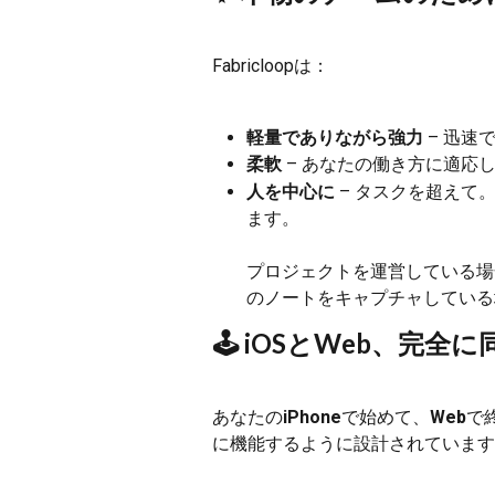
Fabricloopは：
軽量でありながら強力
 – 迅
柔軟
 – あなたの働き方に適応
人を中心に
 – タスクを超え
ます。
プロジェクトを運営している場
のノートをキャプチャしている
🕹 iOSとWeb、完全に
あなたの
iPhone
で始めて、
Web
で
に機能するように設計されています