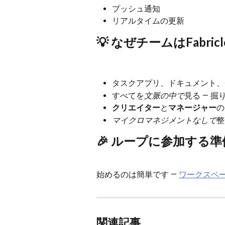
プッシュ通知
リアルタイムの更新
💡 なぜチームはFabri
タスクアプリ、ドキュメント、
すべてを
文脈の中で
見る — 
クリエイター
と
マネージャー
の
マイクロマネジメントなしで
整
🎉 ループに参加する
始めるのは簡単です — 
ワークスペ
関連記事