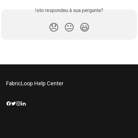
Isto respondeu à sua pergunta?
😞
😐
😃
FabricLoop Help Center