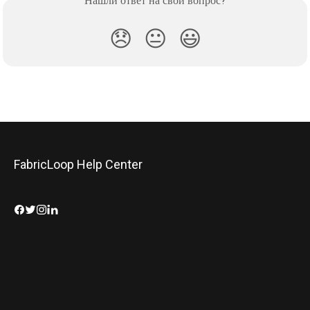
Нашли ответ на свой вопрос?
😞
😐
😃
FabricLoop Help Center