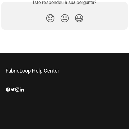
Isto respondeu à sua pergunta?
😞
😐
😃
FabricLoop Help Center